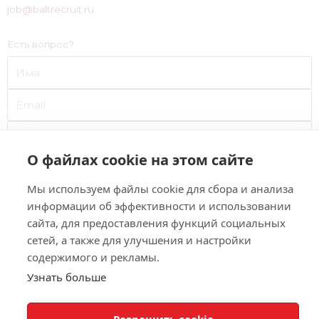
job@baltrecruit.ru
Есть вопрос?
О файлах cookie на этом сайте
Мы используем файлы cookie для сбора и анализа
информации об эффективности и использовании
сайта, для предоставления функций социальных
Нажимая кнопку "Отправить", я даю свое
согласие на
сетей, а также для улучшения и настройки
обработку моих персональных данных
в соответствии с
содержимого и рекламы.
Федеральным законом от 27.07.2006 года №152-ФЗ "О
Узнать больше
персональных данных", на условиях и для целей,
определенных
Политикой конфиденциальности.
Разрешить cookie