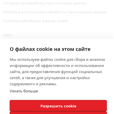
Согласие на обработку персональных данных
Политика в отношении обработки персональных данных
Политика обработки файлов cookie
офис
Калининград
О файлах cookie на этом сайте
ул. Сержанта Колоскова, 2а, офис 17
Мы используем файлы cookie для сбора и анализа
ПН-ПТ
8:00 — 17:00
информации об эффективности и использовании
сайта, для предоставления функций социальных
Телефон
сетей, а также для улучшения и настройки
содержимого и рекламы.
+7 (4012) 35-27-40
Узнать больше
EMAIL ПО ОБЩИМ ВОПРОСАМ
Разработка сайта — ZenLab.pro
Разрешить cookie
job@baltrecruit.ru